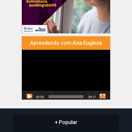
Aprendendo com Ana Eugênia
Tocador
de
vídeo
00:00
09:17
+ Popular