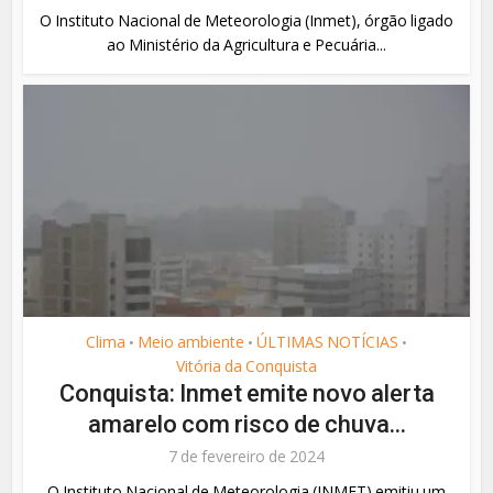
O Instituto Nacional de Meteorologia (Inmet), órgão ligado
ao Ministério da Agricultura e Pecuária...
Clima
Meio ambiente
ÚLTIMAS NOTÍCIAS
•
•
•
Vitória da Conquista
Conquista: Inmet emite novo alerta
amarelo com risco de chuva...
7 de fevereiro de 2024
O Instituto Nacional de Meteorologia (INMET) emitiu um