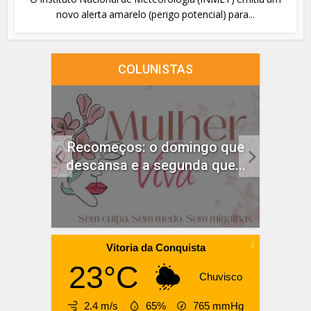
novo alerta amarelo (perigo potencial) para...
COLUNISTAS
idado
Recomeços: o domingo que
ças
descansa e a segunda que...
Vitoria da Conquista
23°C
Chuvisco
2.4 m/s
65%
765
mmHg