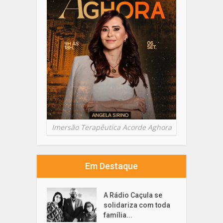
Imersão Terapêutica Acorde Aghora
Em Destaque
A Rádio Caçula se
solidariza com toda
família...