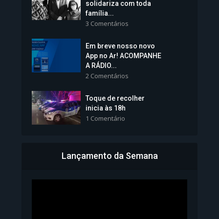
solidariza com toda
família...
3 Comentários
Em breve nosso novo
Vice-Prefeita Sheila Lemos
App no Ar! ACOMPANHE
tomará posse nesta...
A RÁDIO...
2 Comentários
1.101 Modos de exibição
Toque de recolher
inicia às 18h
1 Comentário
Lançamento da Semana
Bahia inicia emissão da
Carteira de Identidade...
1.070 Modos de exibição