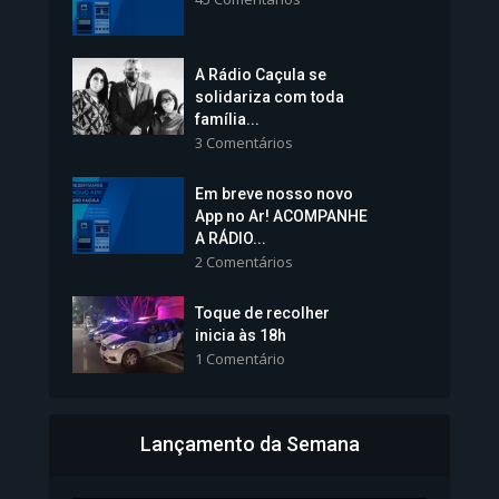
1.238 Modos de exibição
A Rádio Caçula se
solidariza com toda
família...
3 Comentários
Em breve nosso novo
Vice-Prefeita Sheila Lemos
App no Ar! ACOMPANHE
tomará posse nesta...
A RÁDIO...
2 Comentários
1.101 Modos de exibição
Toque de recolher
inicia às 18h
1 Comentário
Lançamento da Semana
Bahia inicia emissão da
Carteira de Identidade...