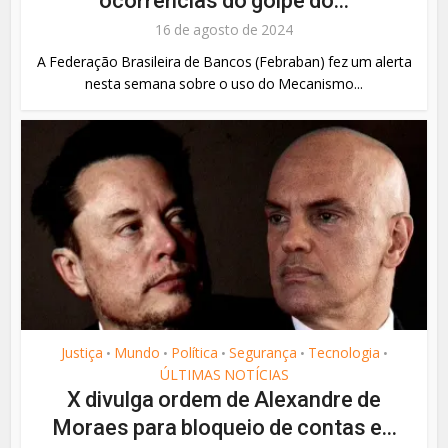
ocorrências do golpe do...
16 de agosto de 2024
A Federação Brasileira de Bancos (Febraban) fez um alerta
nesta semana sobre o uso do Mecanismo...
Justiça
Mundo
Política
Segurança
Tecnologia
•
•
•
•
•
ÚLTIMAS NOTÍCIAS
X divulga ordem de Alexandre de
Moraes para bloqueio de contas e...