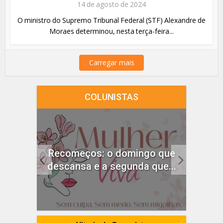
14 de agosto de 2024
O ministro do Supremo Tribunal Federal (STF) Alexandre de
Moraes determinou, nesta terça-feira...
Carregar mais
COLUNISTAS
idado
Recomeços: o domingo que
ças
descansa e a segunda que...