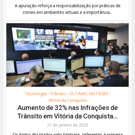
A apuração reforça a responsabilização por práticas de
crimes em ambientes virtuais e a importância...
Tecnologia
Trânsito
ÚLTIMAS NOTÍCIAS
•
•
•
Vitória da Conquista
Aumento de 32% nas Infrações de
Trânsito em Vitória da Conquista...
21 de janeiro de 2025
Os dados divulgados pelo Simtrans, referentes à primeira