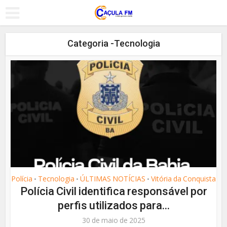
Categoria -Tecnologia
Polícia
Tecnologia
ÚLTIMAS NOTÍCIAS
Vitória da Conquista
•
•
•
Polícia Civil identifica responsável por
perfis utilizados para...
30 de maio de 2025