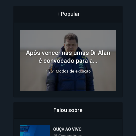
+ Popular
Após vencer nas urnas Dr Alan
é convocado para a...
1.361 Modos de exibição
Falou sobre
Inscrições para Vagas nos
Colégios da Polícia...
OUÇA AO VIVO
45 Comentários