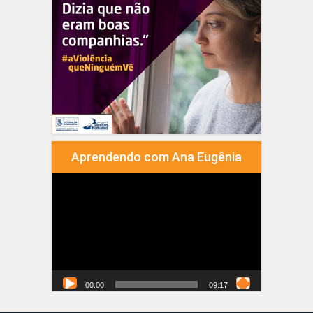
Aprendendo com Ana Eugênia
Tocador
de
vídeo
00:00
09:17