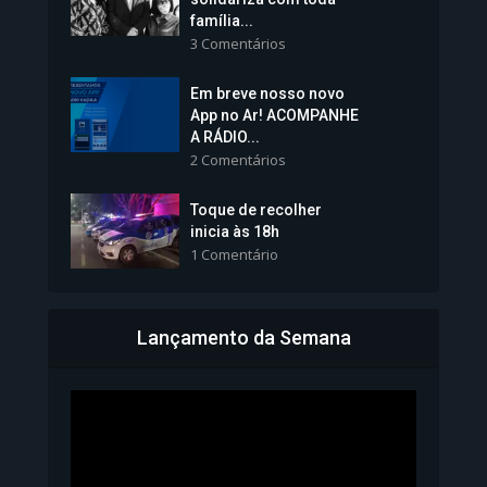
família...
3 Comentários
Em breve nosso novo
Vice-Prefeita Sheila Lemos
App no Ar! ACOMPANHE
tomará posse nesta...
A RÁDIO...
2 Comentários
1.101 Modos de exibição
Toque de recolher
inicia às 18h
1 Comentário
Lançamento da Semana
Bahia inicia emissão da
Carteira de Identidade...
1.070 Modos de exibição