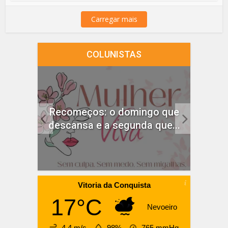
Carregar mais
COLUNISTAS
idado
Recomeços: o domingo que
ças
descansa e a segunda que...
Vitoria da Conquista
17°C
Nevoeiro
4.4 m/s
98%
765
mmHg