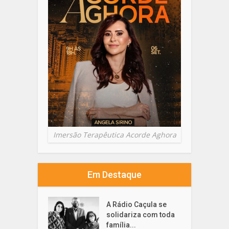
Imersão Terapêutica Acorde Aghora
Em Destaque
A Rádio Caçula se
solidariza com toda
família...