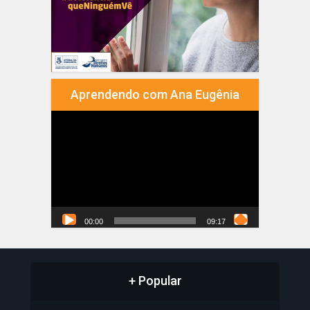
Aprendendo com Ana Eugênia
Tocador
de
vídeo
00:00
09:17
+ Popular