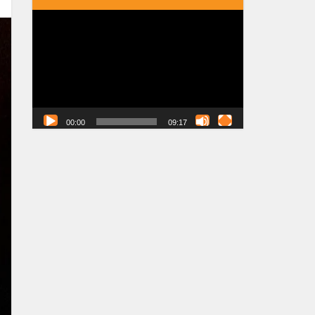
Tocador
de
vídeo
00:00
09:17