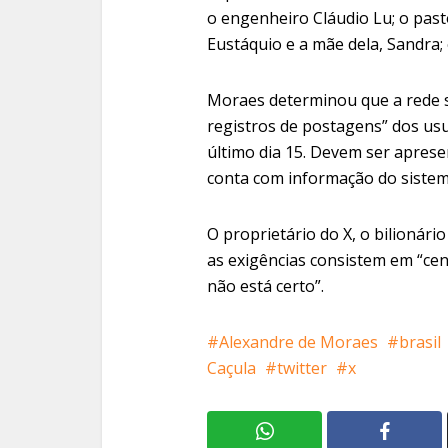
o engenheiro Cláudio Lu; o pasto
Eustáquio e a mãe dela, Sandra; 
Moraes determinou que a rede so
registros de postagens” dos usu
último dia 15. Devem ser apres
conta com informação do sistema 
O proprietário do X, o bilionár
as exigências consistem em “censu
não está certo”.
Alexandre de Moraes
brasil
Caçula
twitter
x