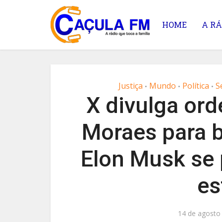
HOME
A RÁ
Justiça
Mundo
Política
S
•
•
•
X divulga or
Moraes para b
Elon Musk se 
es
14 de agosto