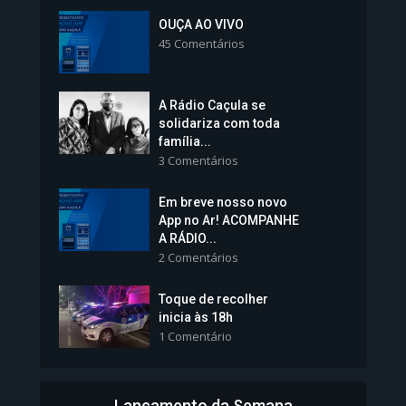
Inscrições para Vagas nos
Colégios da Polícia...
OUÇA AO VIVO
45 Comentários
1.237 Modos de exibição
A Rádio Caçula se
solidariza com toda
família...
3 Comentários
Em breve nosso novo
Vice-Prefeita Sheila Lemos
App no Ar! ACOMPANHE
tomará posse nesta...
A RÁDIO...
2 Comentários
1.101 Modos de exibição
Toque de recolher
inicia às 18h
1 Comentário
Lançamento da Semana