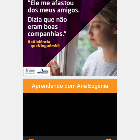
Aprendendo com Ana Eugênia
Tocador
de
vídeo