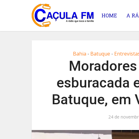
HOME
A RÁ
Bahia
Batuque
Entrevista
•
•
Moradores
esburacada e
Batuque, em V
24 de novembr