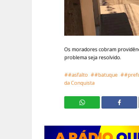
Os moradores cobram providênci
problema seja resolvido.
#asfalto
#batuque
#pref
da Conquista