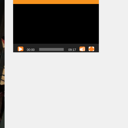
Tocador
de
vídeo
00:00
09:17