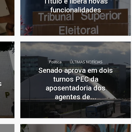
Título e libera novas
funcionalidades
Política
ÚLTIMAS NOTÍCIAS
Senado aprova em dois
turnos PEC da
s
aposentadoria dos
agentes de...