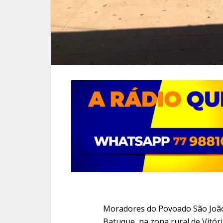
Moradores do Povoado São João
Batuque, na zona rural de Vitór