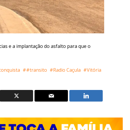
as e a implantação do asfalto para que o
conquista
#transito
Radio Caçula
Vitória