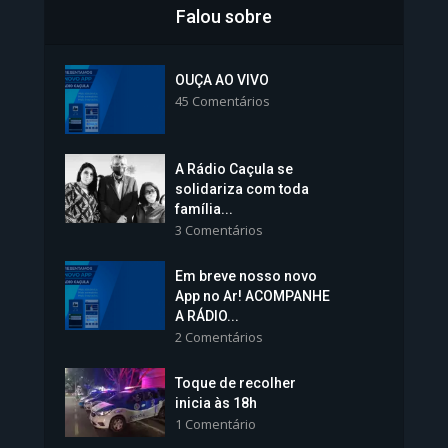
Falou sobre
Inscrições para Vagas nos
Colégios da Polícia...
OUÇA AO VIVO
45 Comentários
1.237 Modos de exibição
A Rádio Caçula se
solidariza com toda
família...
3 Comentários
Em breve nosso novo
Vice-Prefeita Sheila Lemos
App no Ar! ACOMPANHE
tomará posse nesta...
A RÁDIO...
2 Comentários
1.101 Modos de exibição
Toque de recolher
inicia às 18h
1 Comentário