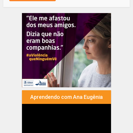
Aprendendo com Ana Eugênia
Tocador
de
vídeo