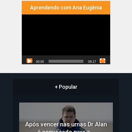
Aprendendo com Ana Eugênia
Tocador
de
vídeo
00:00
09:17
+ Popular
Após vencer nas urnas Dr Alan
é convocado para a...