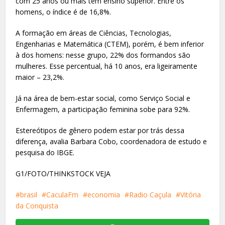
com 25 anos ou mais têm ensino superior. Entre os
homens, o índice é de 16,8%.
A formação em áreas de Ciências, Tecnologias,
Engenharias e Matemática (CTEM), porém, é bem inferior
à dos homens: nesse grupo, 22% dos formandos são
mulheres. Esse percentual, há 10 anos, era ligeiramente
maior – 23,2%.
Já na área de bem-estar social, como Serviço Social e
Enfermagem, a participação feminina sobe para 92%.
Estereótipos de gênero podem estar por trás dessa
diferença, avalia Barbara Cobo, coordenadora de estudo e
pesquisa do IBGE.
G1/FOTO/THINKSTOCK VEJA
brasil
CaculaFm
economia
Radio Caçula
Vitória
da Conquista