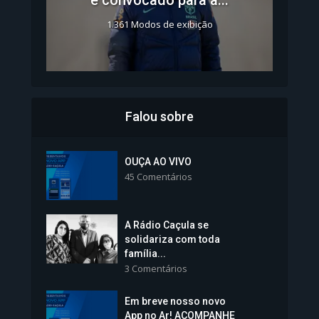
1.361 Modos de exibição
Falou sobre
Inscrições para Vagas nos
Colégios da Polícia...
OUÇA AO VIVO
45 Comentários
1.238 Modos de exibição
A Rádio Caçula se
solidariza com toda
família...
3 Comentários
Em breve nosso novo
Vice-Prefeita Sheila Lemos
App no Ar! ACOMPANHE