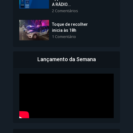
tomará posse nesta...
A RÁDIO...
2 Comentários
1.101 Modos de exibição
Toque de recolher
inicia às 18h
1 Comentário
Lançamento da Semana
Bahia inicia emissão da
Carteira de Identidade...
1.071 Modos de exibição