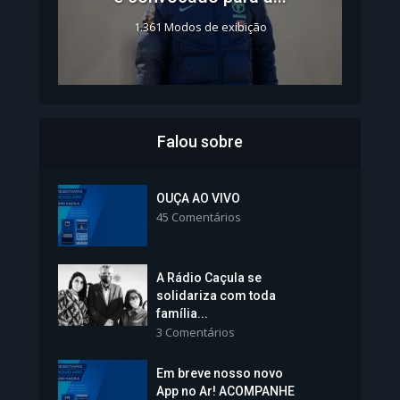
1.361 Modos de exibição
Falou sobre
Inscrições para Vagas nos
Colégios da Polícia...
OUÇA AO VIVO
45 Comentários
1.239 Modos de exibição
A Rádio Caçula se
solidariza com toda
família...
3 Comentários
Em breve nosso novo
Vice-Prefeita Sheila Lemos
App no Ar! ACOMPANHE