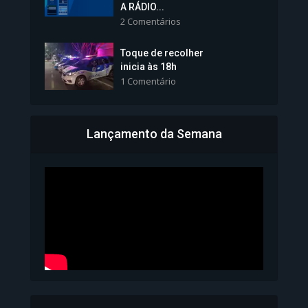
tomará posse nesta...
A RÁDIO...
2 Comentários
1.101 Modos de exibição
Toque de recolher
inicia às 18h
1 Comentário
Lançamento da Semana
Bahia inicia emissão da
Carteira de Identidade...
1.073 Modos de exibição