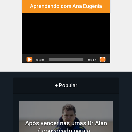
Aprendendo com Ana Eugênia
Tocador
de
vídeo
00:00
09:17
+ Popular
Após vencer nas urnas Dr Alan
é convocado para a...