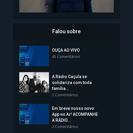
Falou sobre
Inscrições para Vagas nos
Colégios da Polícia...
OUÇA AO VIVO
45 Comentários
1.239 Modos de exibição
A Rádio Caçula se
solidariza com toda
família...
3 Comentários
Em breve nosso novo
Vice-Prefeita Sheila Lemos
App no Ar! ACOMPANHE
tomará posse nesta...
A RÁDIO...
2 Comentários
1.101 Modos de exibição