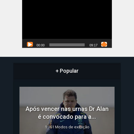
Tocador
de
vídeo
00:00
09:17
+ Popular
Após vencer nas urnas Dr Alan
é convocado para a...
1.361 Modos de exibição