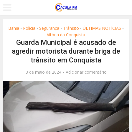
Bahia
Polícia
Segurança
Trânsito
ÚLTIMAS NOTÍCIAS
•
•
•
•
•
Vitória da Conquista
Guarda Municipal é acusado de
agredir motorista durante briga de
trânsito em Conquista
3 de maio de 2024
Adicionar comentário