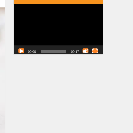
Tocador
de
vídeo
00:00
09:17