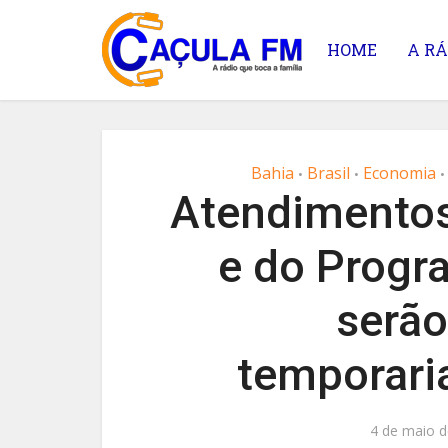
HOME
A RÁ
Bahia
Brasil
Economia
•
•
•
Atendimentos
e do Progr
serã
temporari
4 de maio d