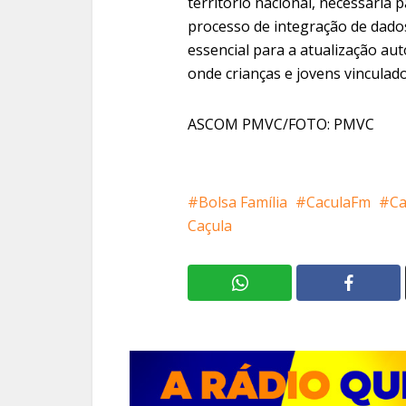
território nacional, necessária 
processo de integração de dado
essencial para a atualização au
onde crianças e jovens vinculad
ASCOM PMVC/FOTO: PMVC
Bolsa Família
CaculaFm
Ca
Caçula