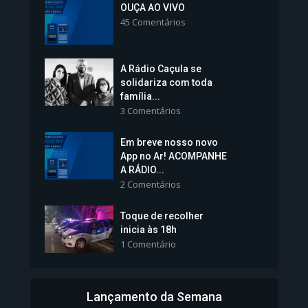
Colégios da Polícia...
OUÇA AO VIVO
45 Comentários
1.237 Modos de exibição
A Rádio Caçula se
solidariza com toda
família...
3 Comentários
Em breve nosso novo
Vice-Prefeita Sheila Lemos
App no Ar! ACOMPANHE
tomará posse nesta...
A RÁDIO...
2 Comentários
1.101 Modos de exibição
Toque de recolher
inicia às 18h
1 Comentário
Lançamento da Semana
Bahia inicia emissão da