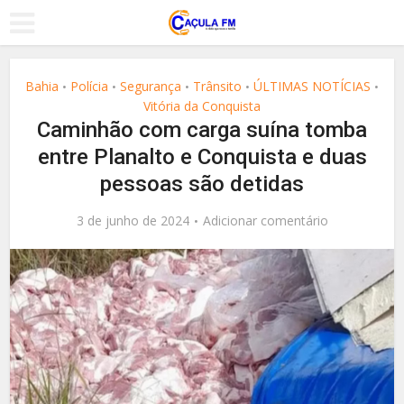
Bahia
Polícia
Segurança
Trânsito
ÚLTIMAS NOTÍCIAS
•
•
•
•
•
Vitória da Conquista
Caminhão com carga suína tomba
entre Planalto e Conquista e duas
pessoas são detidas
3 de junho de 2024
Adicionar comentário