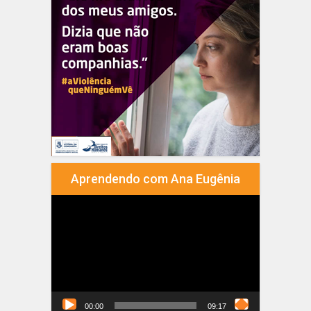
Aprendendo com Ana Eugênia
Tocador
de
vídeo
00:00
09:17