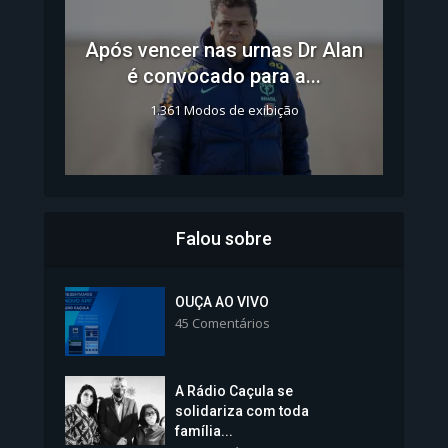
Após vencer nas urnas Dr Alan
é convocado para a...
1.361 Modos de exibição
Falou sobre
Inscrições para Vagas nos
Colégios da Polícia...
OUÇA AO VIVO
45 Comentários
1.237 Modos de exibição
A Rádio Caçula se
solidariza com toda
família...