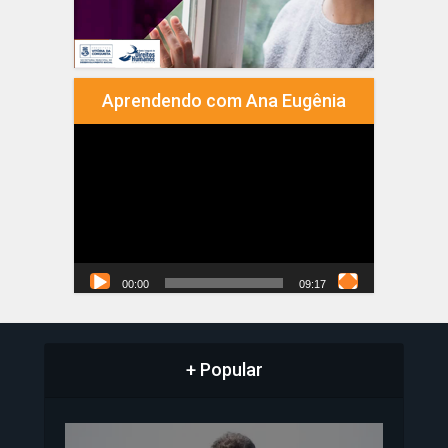
Aprendendo com Ana Eugênia
Tocador
de
vídeo
00:00
09:17
+ Popular