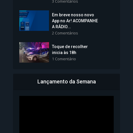
3 Comentários
Em breve nosso novo
Vice-Prefeita Sheila Lemos
App no Ar! ACOMPANHE
tomará posse nesta...
A RÁDIO...
2 Comentários
1.101 Modos de exibição
Toque de recolher
inicia às 18h
1 Comentário
Lançamento da Semana
Bahia inicia emissão da
Carteira de Identidade...
1.071 Modos de exibição