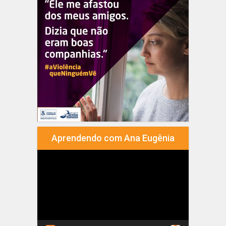
Aprendendo com Ana Eugênia
Tocador
de
vídeo