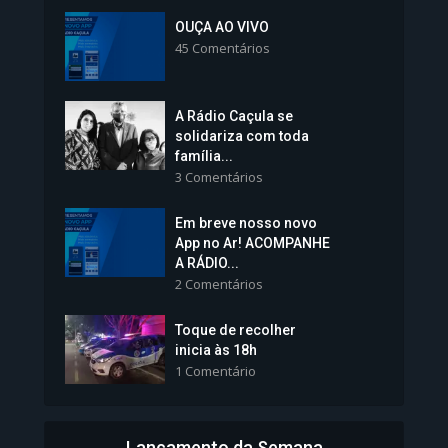
Inscrições para Vagas nos
Colégios da Polícia...
OUÇA AO VIVO
45 Comentários
1.238 Modos de exibição
A Rádio Caçula se
solidariza com toda
família...
3 Comentários
Em breve nosso novo
Vice-Prefeita Sheila Lemos
App no Ar! ACOMPANHE
tomará posse nesta...
A RÁDIO...
2 Comentários
1.101 Modos de exibição
Toque de recolher
inicia às 18h
1 Comentário
Lançamento da Semana