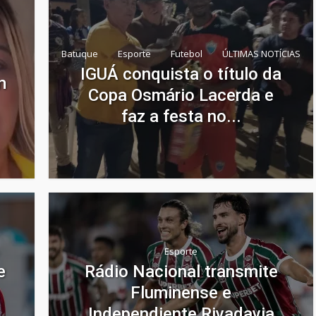
Batuque
Esporte
Futebol
ÚLTIMAS NOTÍCIAS
IGUÁ conquista o título da
m
Copa Osmário Lacerda e
faz a festa no...
Esporte
e
Rádio Nacional transmite
Fluminense e
Independiente Rivadavia