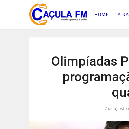
HOME
A RÁ
Olimpíadas Pa
programaçã
qua
7 de agosto 