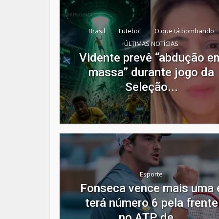
Brasil
Futebol
O que tá bombando
ÚLTIMAS NOTÍCIAS
Vidente prevê “abdução e
massa” durante jogo da
Seleção...
Esporte
Fonseca vence mais uma 
terá número 6 pela frente
no ATP de...