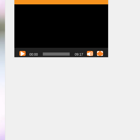
Tocador
de
vídeo
00:00
09:17