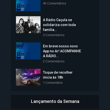
45 Comentários
1.239 Modos de exibição
A Rádio Caçula se
solidariza com toda
família...
3 Comentários
Em breve nosso novo
Vice-Prefeita Sheila Lemos
App no Ar! ACOMPANHE
tomará posse nesta...
A RÁDIO...
2 Comentários
1.101 Modos de exibição
Toque de recolher
inicia às 18h
1 Comentário
Lançamento da Semana
Bahia inicia emissão da