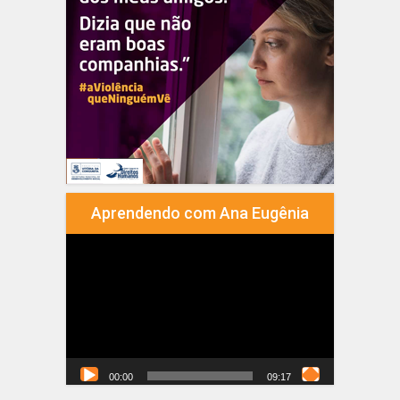
Aprendendo com Ana Eugênia
Tocador
de
vídeo
00:00
09:17