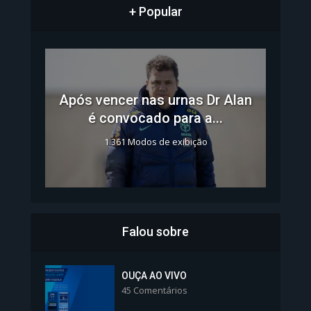
+ Popular
Após vencer nas urnas Dr Alan
é convocado para a...
1.361 Modos de exibição
Falou sobre
Inscrições para Vagas nos
Colégios da Polícia...
OUÇA AO VIVO
45 Comentários
1.237 Modos de exibição