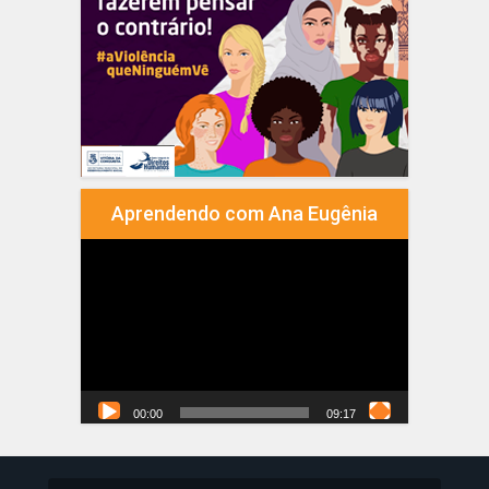
Aprendendo com Ana Eugênia
Tocador
de
vídeo
00:00
09:17