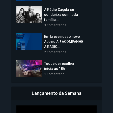
A Rádio Caçula se
solidariza com toda
família...
3 Comentários
Em breve nosso novo
Vice-Prefeita Sheila Lemos
App no Ar! ACOMPANHE
tomará posse nesta...
A RÁDIO...
2 Comentários
1.101 Modos de exibição
Toque de recolher
inicia às 18h
1 Comentário
Lançamento da Semana
Bahia inicia emissão da
Carteira de Identidade...
1.070 Modos de exibição