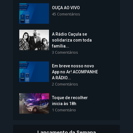
Inscrições para Vagas nos
Colégios da Polícia...
OUÇA AO VIVO
45 Comentários
1.237 Modos de exibição
A Rádio Caçula se
solidariza com toda
família...
3 Comentários
Em breve nosso novo
Vice-Prefeita Sheila Lemos
App no Ar! ACOMPANHE
tomará posse nesta...
A RÁDIO...
2 Comentários
1.101 Modos de exibição
Toque de recolher
inicia às 18h
1 Comentário
Lançamento da Semana