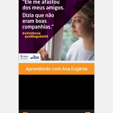
Aprendendo com Ana Eugênia
Tocador
de
vídeo