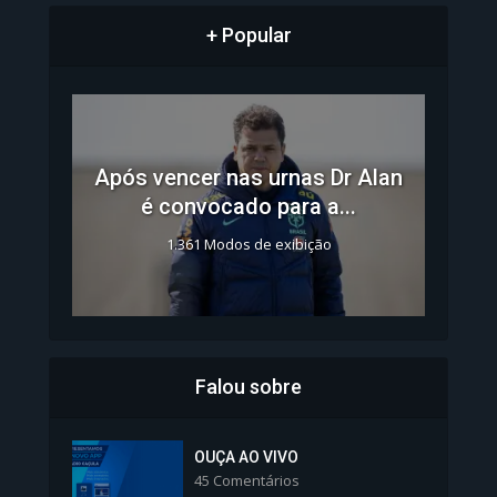
+ Popular
Após vencer nas urnas Dr Alan
é convocado para a...
1.361 Modos de exibição
Falou sobre
Inscrições para Vagas nos
Colégios da Polícia...
OUÇA AO VIVO
45 Comentários