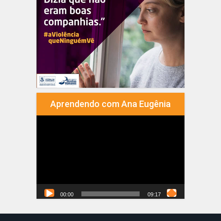
Aprendendo com Ana Eugênia
Tocador
de
vídeo
00:00
09:17