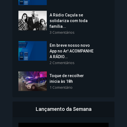
1.238 Modos de exibição
A Rádio Caçula se
solidariza com toda
família...
3 Comentários
Em breve nosso novo
Vice-Prefeita Sheila Lemos
App no Ar! ACOMPANHE
tomará posse nesta...
A RÁDIO...
2 Comentários
1.101 Modos de exibição
Toque de recolher
inicia às 18h
1 Comentário
Lançamento da Semana
Bahia inicia emissão da
Carteira de Identidade...