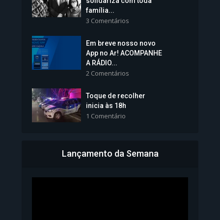
solidariza com toda
família...
3 Comentários
Em breve nosso novo
Vice-Prefeita Sheila Lemos
App no Ar! ACOMPANHE
tomará posse nesta...
A RÁDIO...
2 Comentários
1.101 Modos de exibição
Toque de recolher
inicia às 18h
1 Comentário
Lançamento da Semana
Bahia inicia emissão da
Carteira de Identidade...
1.070 Modos de exibição