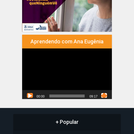
Aprendendo com Ana Eugênia
Tocador
de
vídeo
00:00
09:17
+ Popular