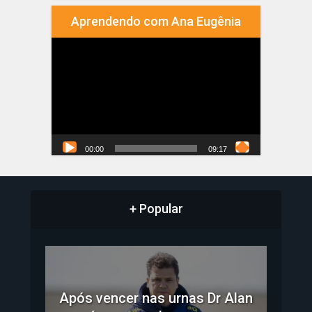
Aprendendo com Ana Eugênia
Tocador
de
vídeo
00:00
09:17
+ Popular
Após vencer nas urnas Dr Alan