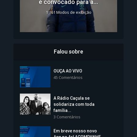
é convocado para a...
1.361 Modos de exibição
Falou sobre
Inscrições para Vagas nos
Colégios da Polícia...
OUÇA AO VIVO
45 Comentários
1.238 Modos de exibição
A Rádio Caçula se
solidariza com toda
família...
3 Comentários
Em breve nosso novo
Vice-Prefeita Sheila Lemos