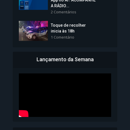
App no Ar! ACOMPANHE
tomará posse nesta...
A RÁDIO...
2 Comentários
1.101 Modos de exibição
Toque de recolher
inicia às 18h
1 Comentário
Lançamento da Semana
Bahia inicia emissão da
Carteira de Identidade...
1.071 Modos de exibição