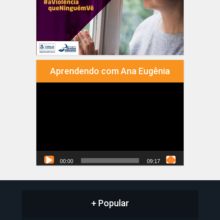
Aprendendo com Ana Eugênia
Tocador
de
vídeo
00:00
09:17
+ Popular