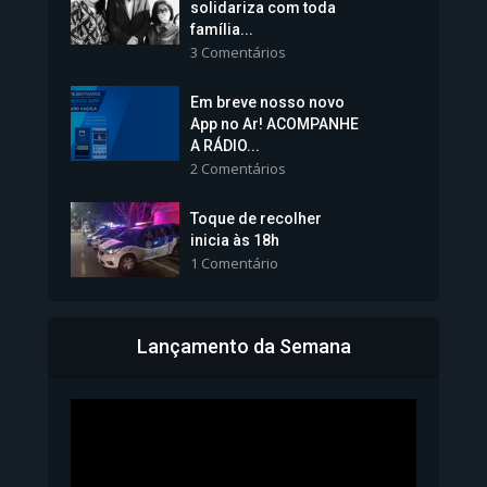
solidariza com toda
família...
3 Comentários
Em breve nosso novo
Vice-Prefeita Sheila Lemos
App no Ar! ACOMPANHE
tomará posse nesta...
A RÁDIO...
2 Comentários
1.101 Modos de exibição
Toque de recolher
inicia às 18h
1 Comentário
Lançamento da Semana
Bahia inicia emissão da
Carteira de Identidade...
1.072 Modos de exibição