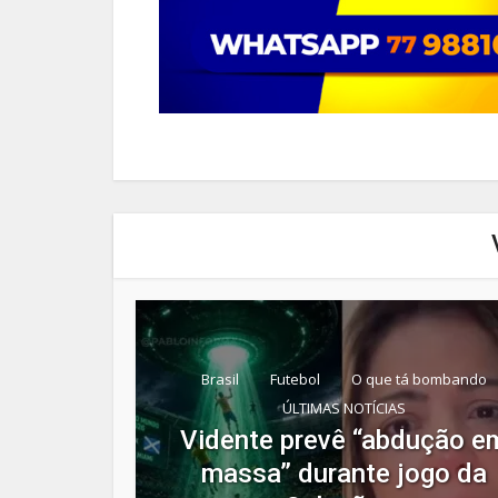
Brasil
Futebol
O que tá bombando
ÚLTIMAS NOTÍCIAS
Vidente prevê “abdução e
massa” durante jogo da