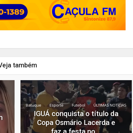
Veja também
Batuque
Esporte
Futebol
ÚLTIMAS NOTÍCIAS
IGUÁ conquista o título da
m
Copa Osmário Lacerda e
faz a festa no...