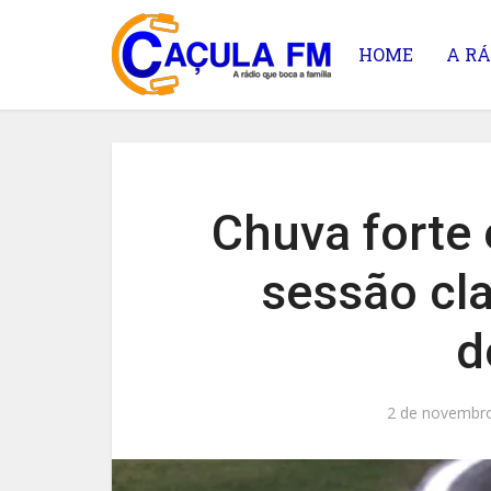
HOME
A RÁ
Chuva forte 
sessão cla
d
2 de novembr