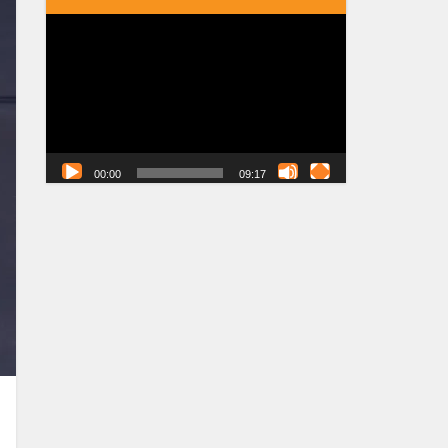
Tocador
de
vídeo
00:00
09:17