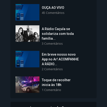
Inscrições para Vagas nos
Colégios da Polícia...
OUÇA AO VIVO
45 Comentários
1.239 Modos de exibição
A Rádio Caçula se
solidariza com toda
família...
3 Comentários
Em breve nosso novo
Vice-Prefeita Sheila Lemos
App no Ar! ACOMPANHE
tomará posse nesta...
A RÁDIO...
2 Comentários
1.101 Modos de exibição
Toque de recolher
inicia às 18h
1 Comentário