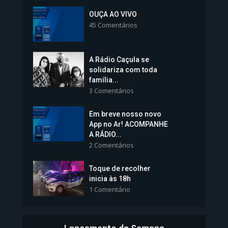
Inscrições para Vagas nos
Colégios da Polícia...
OUÇA AO VIVO
45 Comentários
1.237 Modos de exibição
A Rádio Caçula se
solidariza com toda
família...
3 Comentários
Em breve nosso novo
Vice-Prefeita Sheila Lemos
App no Ar! ACOMPANHE
tomará posse nesta...
A RÁDIO...
2 Comentários
1.101 Modos de exibição
Toque de recolher
inicia às 18h
1 Comentário