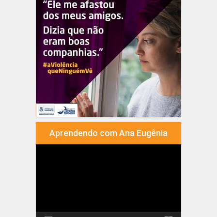
Aprendendo com Ana Eugênia
Tocador
de
vídeo