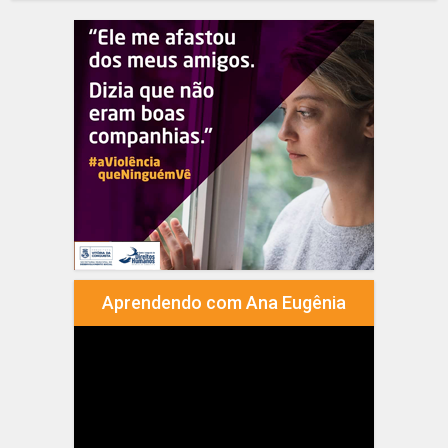
Aprendendo com Ana Eugênia
Tocador
de
vídeo