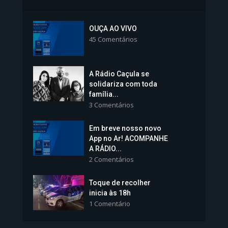
Inscrições para Vagas nos
Colégios da Polícia...
OUÇA AO VIVO
45 Comentários
1.239 Modos de exibição
A Rádio Caçula se
solidariza com toda
família...
3 Comentários
Em breve nosso novo
Vice-Prefeita Sheila Lemos
App no Ar! ACOMPANHE
tomará posse nesta...
A RÁDIO...
2 Comentários
1.101 Modos de exibição
Toque de recolher
inicia às 18h
1 Comentário