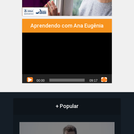
Aprendendo com Ana Eugênia
Tocador
de
vídeo
00:00
09:17
+ Popular