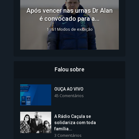
Após vencer nas urnas Dr Alan
é convocado para a...
1.361 Modos de exibição
Falou sobre
Inscrições para Vagas nos
Colégios da Polícia...
OUÇA AO VIVO
45 Comentários
1.239 Modos de exibição
A Rádio Caçula se
solidariza com toda
família...
3 Comentários