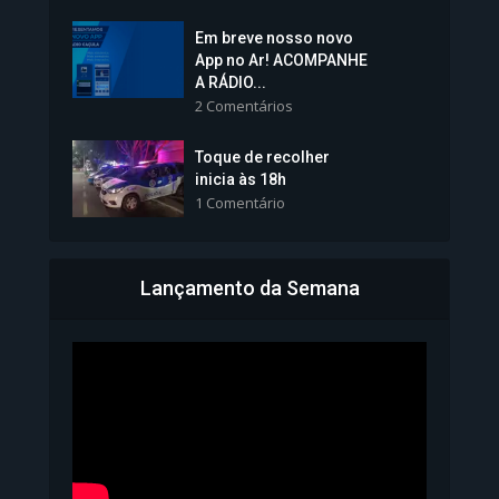
Em breve nosso novo
Vice-Prefeita Sheila Lemos
App no Ar! ACOMPANHE
tomará posse nesta...
A RÁDIO...
2 Comentários
1.101 Modos de exibição
Toque de recolher
inicia às 18h
1 Comentário
Lançamento da Semana
Bahia inicia emissão da
Carteira de Identidade...
1.072 Modos de exibição