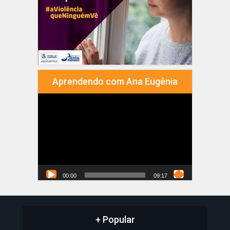
Aprendendo com Ana Eugênia
Tocador
de
vídeo
00:00
09:17
+ Popular