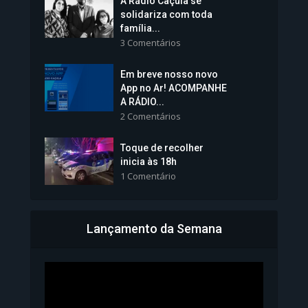
A Rádio Caçula se
solidariza com toda
família...
3 Comentários
Em breve nosso novo
Vice-Prefeita Sheila Lemos
App no Ar! ACOMPANHE
tomará posse nesta...
A RÁDIO...
2 Comentários
1.101 Modos de exibição
Toque de recolher
inicia às 18h
1 Comentário
Lançamento da Semana
Bahia inicia emissão da
Carteira de Identidade...
1.071 Modos de exibição