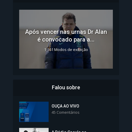
Após vencer nas urnas Dr Alan
é convocado para a...
1.361 Modos de exibição
Falou sobre
Inscrições para Vagas nos
Colégios da Polícia...
OUÇA AO VIVO
45 Comentários
1.238 Modos de exibição