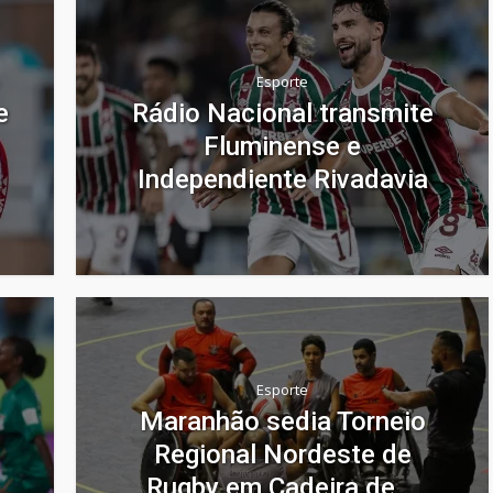
Esporte
e
Rádio Nacional transmite
Fluminense e
Independiente Rivadavia
Esporte
Maranhão sedia Torneio
Regional Nordeste de
Rugby em Cadeira de...