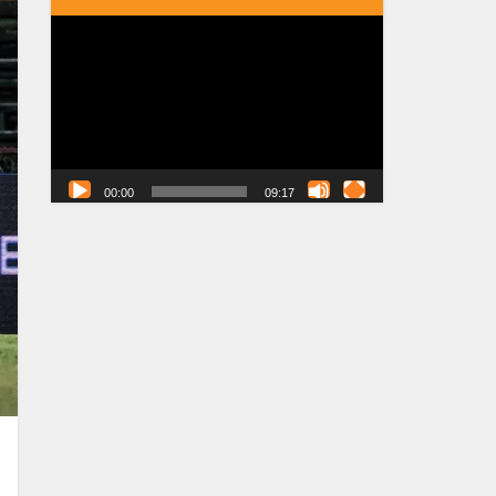
Tocador
de
vídeo
00:00
09:17