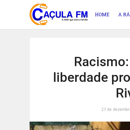
HOME
A RÁ
Racismo:
liberdade pro
Ri
27 de dezembr