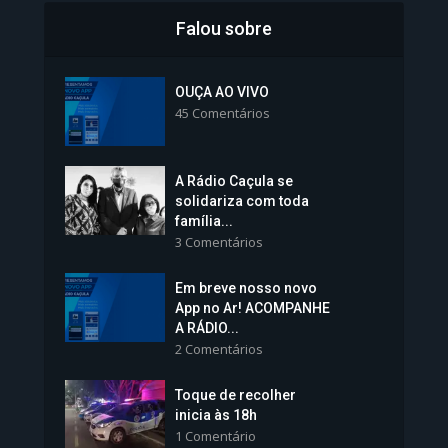
Falou sobre
Inscrições para Vagas nos
Colégios da Polícia...
OUÇA AO VIVO
45 Comentários
1.239 Modos de exibição
A Rádio Caçula se
solidariza com toda
família...
3 Comentários
Em breve nosso novo
Vice-Prefeita Sheila Lemos
App no Ar! ACOMPANHE
tomará posse nesta...
A RÁDIO...
2 Comentários
1.101 Modos de exibição
Toque de recolher
inicia às 18h
1 Comentário