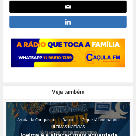
Veja também
Arraia da Conquista
Bahia
O que tá bombando
ÚLTIMAS NOTÍCIAS
Joelma é a atração mais aguardada