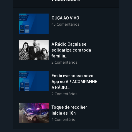
Inscrições para Vagas nos
Colégios da Polícia...
OUÇA AO VIVO
45 Comentários
1.238 Modos de exibição
A Rádio Caçula se
solidariza com toda
família...
3 Comentários
Em breve nosso novo
Vice-Prefeita Sheila Lemos
App no Ar! ACOMPANHE
tomará posse nesta...
A RÁDIO...
2 Comentários
1.101 Modos de exibição
Toque de recolher
inicia às 18h
1 Comentário