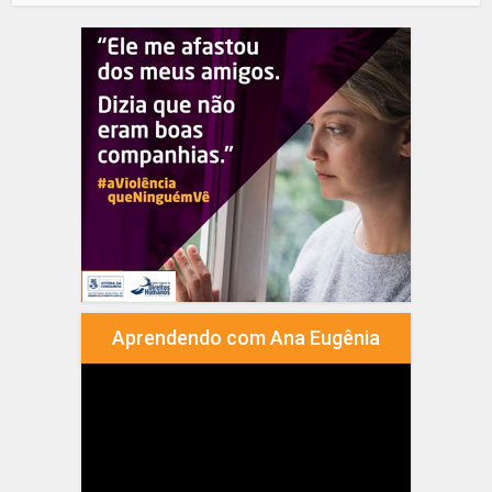
Aprendendo com Ana Eugênia
Tocador
de
vídeo