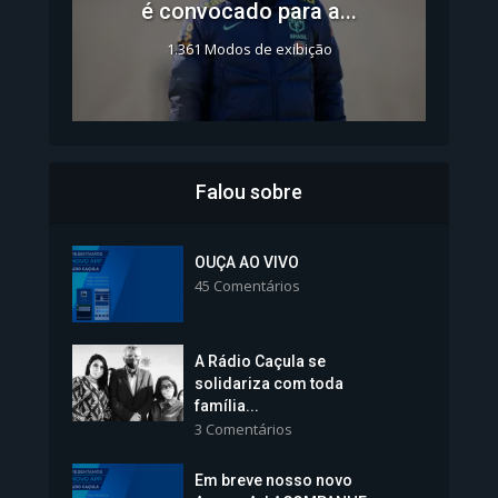
é convocado para a...
1.361 Modos de exibição
Falou sobre
Inscrições para Vagas nos
Colégios da Polícia...
OUÇA AO VIVO
45 Comentários
1.237 Modos de exibição
A Rádio Caçula se
solidariza com toda
família...
3 Comentários
Em breve nosso novo
Vice-Prefeita Sheila Lemos