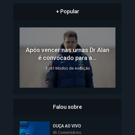
+ Popular
Após vencer nas urnas Dr Alan
é convocado para a...
1.361 Modos de exibição
Falou sobre
Inscrições para Vagas nos
Colégios da Polícia...
OUÇA AO VIVO
45 Comentários