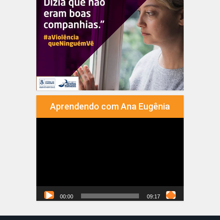
Aprendendo com Ana Eugênia
Tocador
de
vídeo
00:00
09:17