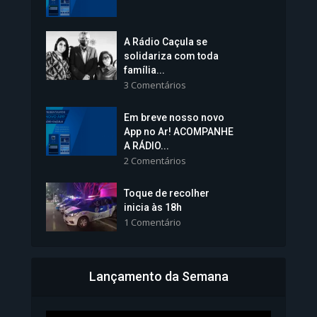
1.239 Modos de exibição
A Rádio Caçula se
solidariza com toda
família...
3 Comentários
Em breve nosso novo
Vice-Prefeita Sheila Lemos
App no Ar! ACOMPANHE
tomará posse nesta...
A RÁDIO...
2 Comentários
1.101 Modos de exibição
Toque de recolher
inicia às 18h
1 Comentário
Lançamento da Semana
Bahia inicia emissão da
Carteira de Identidade...