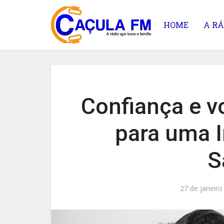
HOME
A RÁ
Confiança e vo
para uma I
S
27 de janeiro