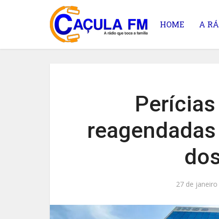
HOME
A RÁ
Perícias
reagendadas 
dos
27 de janeiro