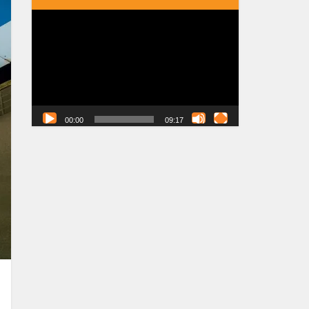
Tocador
de
vídeo
00:00
09:17