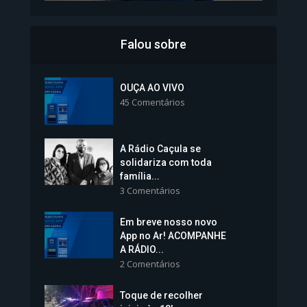
Falou sobre
Inscrições para Vagas nos
Colégios da Polícia...
OUÇA AO VIVO
45 Comentários
1.239 Modos de exibição
A Rádio Caçula se
solidariza com toda
família...
3 Comentários
Em breve nosso novo
Vice-Prefeita Sheila Lemos
App no Ar! ACOMPANHE
tomará posse nesta...
A RÁDIO...
2 Comentários
1.101 Modos de exibição
Toque de recolher