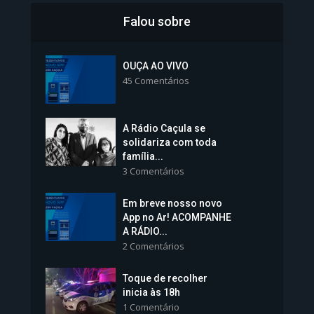
Falou sobre
Inscrições para Vagas nos
Colégios da Polícia...
OUÇA AO VIVO
45 Comentários
1.237 Modos de exibição
A Rádio Caçula se
solidariza com toda
família...
3 Comentários
Em breve nosso novo
Vice-Prefeita Sheila Lemos
App no Ar! ACOMPANHE
tomará posse nesta...
A RÁDIO...
2 Comentários
1.101 Modos de exibição
Toque de recolher
inicia às 18h
1 Comentário