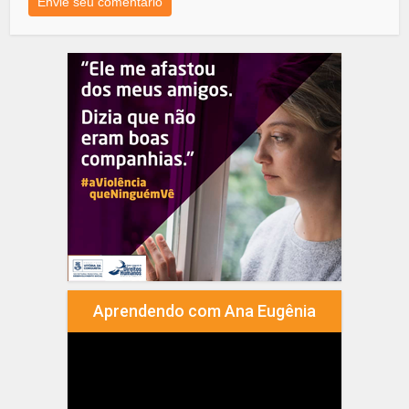
Aprendendo com Ana Eugênia
Tocador
de
vídeo