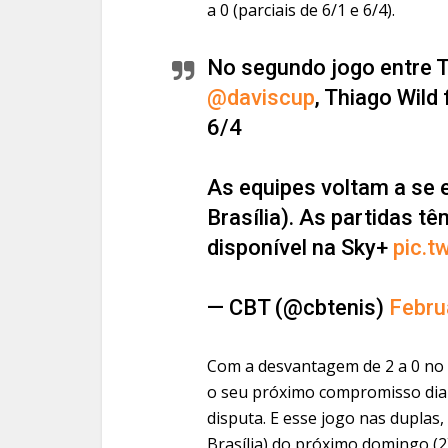
a 0 (parciais de 6/1 e 6/4).
No segundo jogo entre T
@daviscup
, Thiago Wild 
6/4
As equipes voltam a se 
Brasília). As partidas t
disponível na Sky+
pic.t
— CBT (@cbtenis)
Febru
Com a desvantagem de 2 a 0 no p
o seu próximo compromisso dian
disputa. E esse jogo nas duplas,
Brasília) do próximo domingo (2)