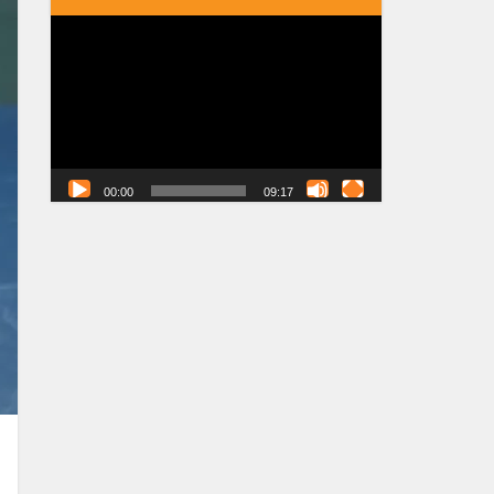
Tocador
de
vídeo
00:00
09:17