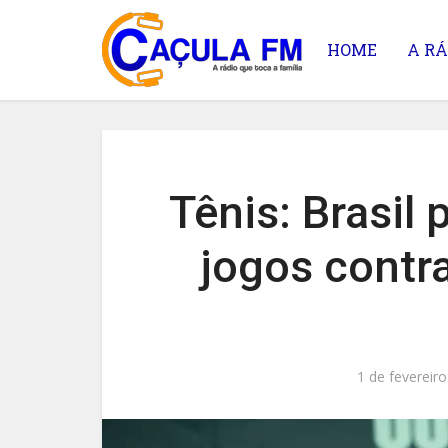
HOME
A RÁ
Tênis: Brasil 
jogos contr
1 de fevereir