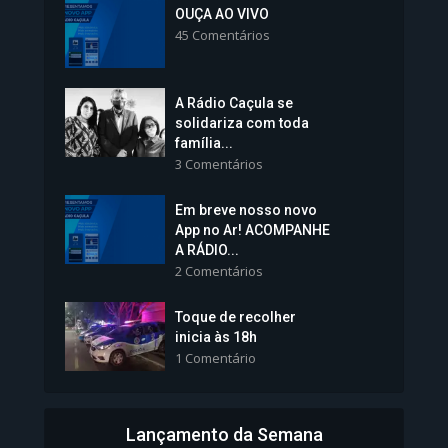
Colégios da Polícia...
OUÇA AO VIVO
45 Comentários
1.237 Modos de exibição
A Rádio Caçula se
solidariza com toda
família...
3 Comentários
Em breve nosso novo
Vice-Prefeita Sheila Lemos
App no Ar! ACOMPANHE
tomará posse nesta...
A RÁDIO...
2 Comentários
1.101 Modos de exibição
Toque de recolher
inicia às 18h
1 Comentário
Lançamento da Semana
Bahia inicia emissão da