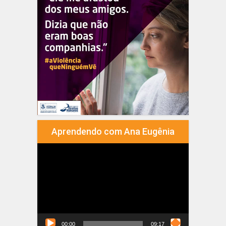
Aprendendo com Ana Eugênia
Tocador
de
vídeo
00:00
09:17