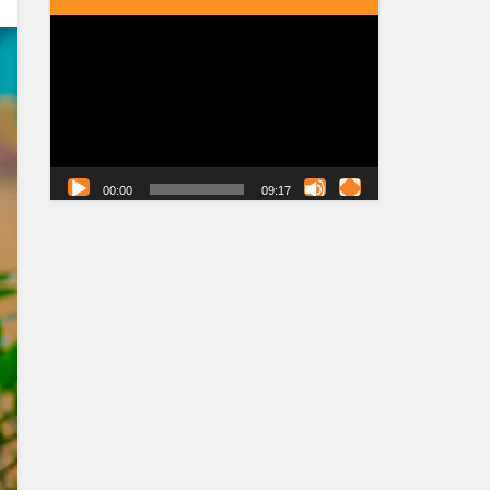
Tocador
de
vídeo
00:00
09:17