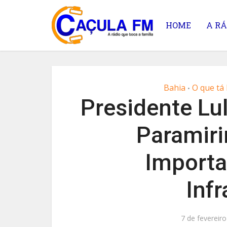
HOME
A RÁ
Bahia
O que t
•
Presidente Lu
Paramiri
Importa
Infr
7 de fevereir