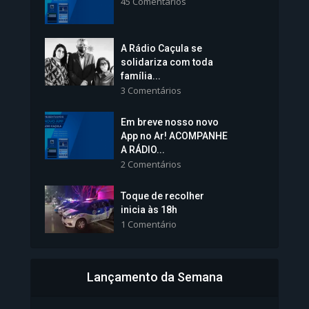
45 Comentários
1.239 Modos de exibição
A Rádio Caçula se
solidariza com toda
família...
3 Comentários
Em breve nosso novo
Vice-Prefeita Sheila Lemos
App no Ar! ACOMPANHE
tomará posse nesta...
A RÁDIO...
2 Comentários
1.101 Modos de exibição
Toque de recolher
inicia às 18h
1 Comentário
Lançamento da Semana
Bahia inicia emissão da
Carteira de Identidade...