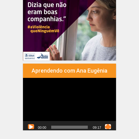
Aprendendo com Ana Eugênia
Tocador
de
vídeo
00:00
09:17