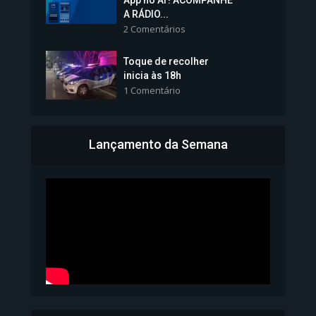
App no Ar! ACOMPANHE
tomará posse nesta...
A RÁDIO...
2 Comentários
1.101 Modos de exibição
Toque de recolher
inicia às 18h
1 Comentário
Lançamento da Semana
Bahia inicia emissão da
Carteira de Identidade...
1.071 Modos de exibição