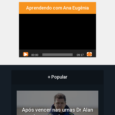
Aprendendo com Ana Eugênia
Tocador
de
vídeo
00:00
09:17
+ Popular
Após vencer nas urnas Dr Alan