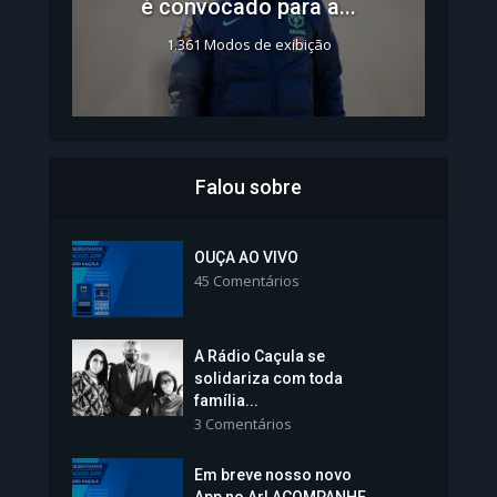
é convocado para a...
1.361 Modos de exibição
Falou sobre
Inscrições para Vagas nos
Colégios da Polícia...
OUÇA AO VIVO
45 Comentários
1.239 Modos de exibição
A Rádio Caçula se
solidariza com toda
família...
3 Comentários
Em breve nosso novo
Vice-Prefeita Sheila Lemos