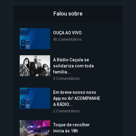
Falou sobre
Inscrições para Vagas nos
Colégios da Polícia...
OUÇA AO VIVO
45 Comentários
1.237 Modos de exibição
A Rádio Caçula se
solidariza com toda
família...
3 Comentários
Em breve nosso novo
Vice-Prefeita Sheila Lemos
App no Ar! ACOMPANHE
tomará posse nesta...
A RÁDIO...
2 Comentários
1.101 Modos de exibição
Toque de recolher
inicia às 18h