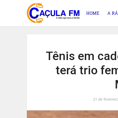
HOME
A RÁ
Tênis em cade
terá trio f
21 de fevereir