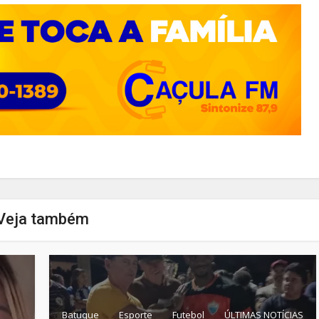
Veja também
Batuque
Esporte
Futebol
ÚLTIMAS NOTÍCIAS