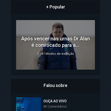
+ Popular
Após vencer nas urnas Dr Alan
é convocado para a...
1.361 Modos de exibição
Falou sobre
Inscrições para Vagas nos
Colégios da Polícia...
OUÇA AO VIVO
45 Comentários
1.239 Modos de exibição