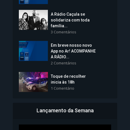
A Rádio Caçula se
solidariza com toda
família...
3 Comentários
Em breve nosso novo
Vice-Prefeita Sheila Lemos
App no Ar! ACOMPANHE
tomará posse nesta...
A RÁDIO...
2 Comentários
1.101 Modos de exibição
Toque de recolher
inicia às 18h
1 Comentário
Lançamento da Semana
Bahia inicia emissão da
Carteira de Identidade...