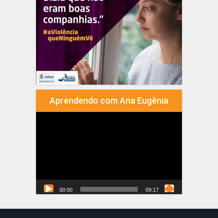
Aprendendo com Ana Eugênia
Tocador
de
vídeo
00:00
09:17