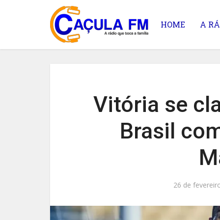
HOME
A RÁ
Vitória se cl
Brasil com
M
26 de fevereir