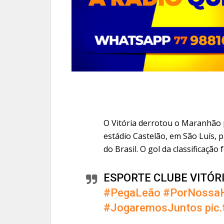
O Vitória derrotou o Maranhão po
estádio Castelão, em São Luís, 
do Brasil. O gol da classificação
ESPORTE CLUBE VITÓR
#PegaLeão
#PorNossaH
#JogaremosJuntos
pic