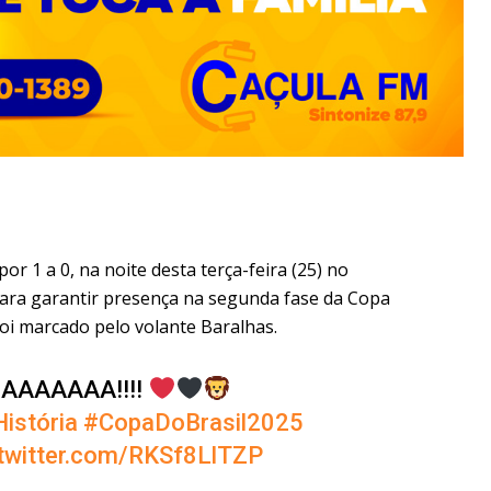
r 1 a 0, na noite desta terça-feira (25) no
para garantir presença na segunda fase da Copa
 foi marcado pelo volante Baralhas.
IAAAAAAA!!!!
istória
#CopaDoBrasil2025
.twitter.com/RKSf8LlTZP