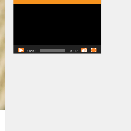
Tocador
de
vídeo
00:00
09:17