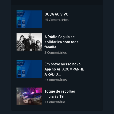
Inscrições para Vagas nos
Colégios da Polícia...
OUÇA AO VIVO
45 Comentários
1.239 Modos de exibição
A Rádio Caçula se
solidariza com toda
família...
3 Comentários
Em breve nosso novo
Vice-Prefeita Sheila Lemos
App no Ar! ACOMPANHE
tomará posse nesta...
A RÁDIO...
2 Comentários
1.101 Modos de exibição
Toque de recolher
inicia às 18h
1 Comentário