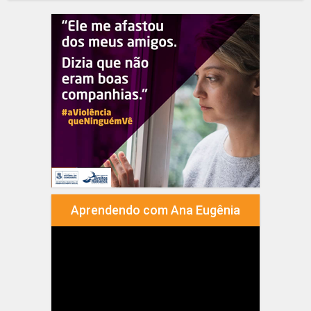
Aprendendo com Ana Eugênia
Tocador
de
vídeo