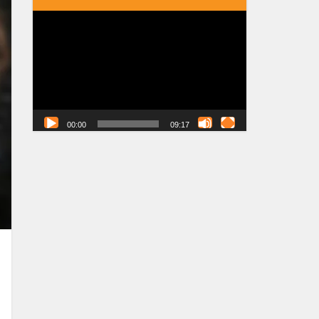
Tocador
de
vídeo
00:00
09:17