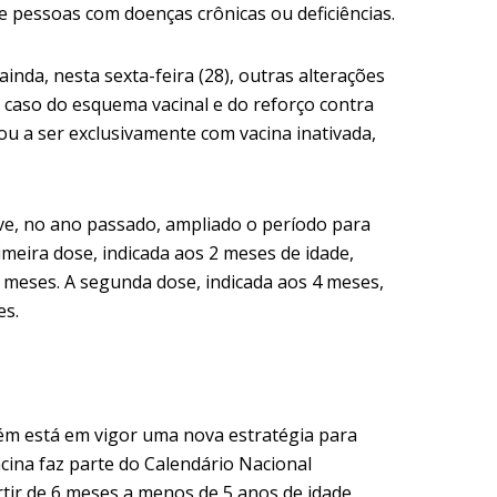
e pessoas com doenças crônicas ou deficiências.
inda, nesta sexta-feira (28), outras alterações
o caso do esquema vacinal e do reforço contra
sou a ser exclusivamente com vacina inativada,
teve, no ano passado, ampliado o período para
imeira dose, indicada aos 2 meses de idade,
 meses. A segunda dose, indicada aos 4 meses,
es.
m está em vigor uma nova estratégia para
acina faz parte do Calendário Nacional
rtir de 6 meses a menos de 5 anos de idade,