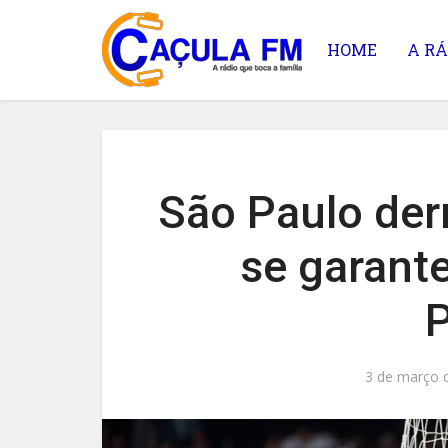
HOME
A RÁ
São Paulo der
se garante
P
3 de março 