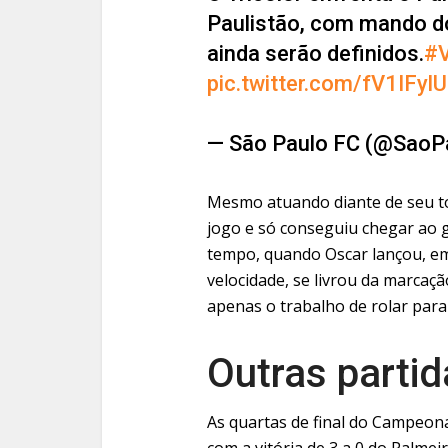
Paulistão, com mando do
ainda serão definidos.
#
pic.twitter.com/fV1IFy
— São Paulo FC (@SaoP
Mesmo atuando diante de seu to
jogo e só conseguiu chegar ao g
tempo, quando Oscar lançou, e
velocidade, se livrou da marcaçã
apenas o trabalho de rolar para
Outras partid
As quartas de final do Campeonat
com a vitória de 3 a 0 do Palme