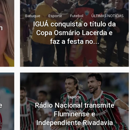
Batuque
Esporte
Futebol
ÚLTIMAS NOTÍCIAS
IGUÁ conquista o título da
m
Copa Osmário Lacerda e
faz a festa no...
Esporte
e
Rádio Nacional transmite
Fluminense e
Independiente Rivadavia