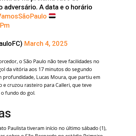
 adversário. A data e o horário
VamosSãoPaulo
lUPm
auloFC)
March 4, 2025
rcedor, o São Paulo não teve facilidades no
ol da vitória aos 17 minutos do segundo
m profundidade, Lucas Moura, que partiu em
o e cruzou rasteiro para Calleri, que teve
 o fundo do gol.
as
o Paulista tiveram início no último sábado (1),
iras sobre o São Bernardo no estádio Primeiro