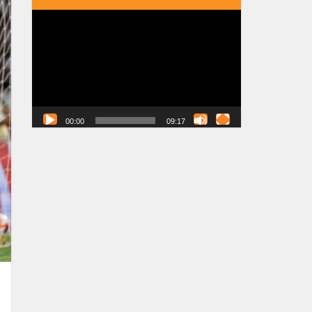
Tocador
de
vídeo
00:00
09:17