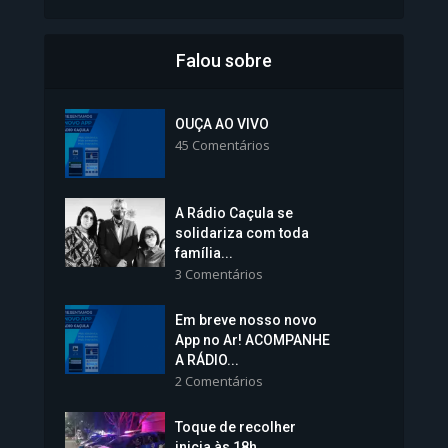
Falou sobre
Inscrições para Vagas nos
Colégios da Polícia...
OUÇA AO VIVO
45 Comentários
1.239 Modos de exibição
A Rádio Caçula se
solidariza com toda
família...
3 Comentários
Em breve nosso novo
Vice-Prefeita Sheila Lemos
App no Ar! ACOMPANHE
tomará posse nesta...
A RÁDIO...
2 Comentários
1.101 Modos de exibição
Toque de recolher
inicia às 18h