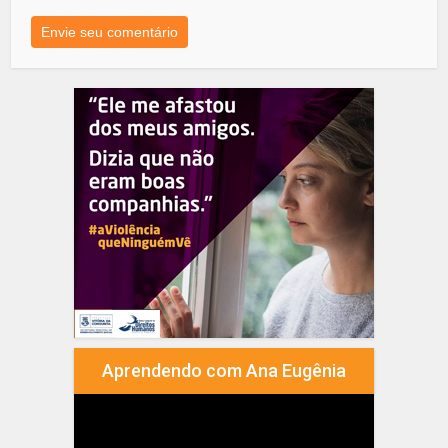
Aprendendo com Ana Eugênia
Tocador
de
vídeo